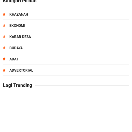
Kategori Pilihan
#
KHAZANAH
#
EKONOMI
#
KABAR DESA
#
BUDAYA
#
ADAT
#
ADVERTORIAL
Lagi Trending
O
k
e
n
e
w
s