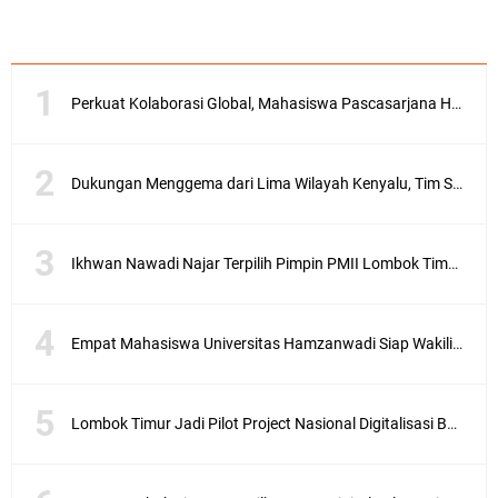
.
n
e
t
–
Perkuat Kolaborasi Global, Mahasiswa Pascasarjana Hamzanwadi Ikuti Seminar Internasional di Malaysia
A
n
t
u
Dukungan Menggema dari Lima Wilayah Kenyalu, Tim Sebut 99% Masyarakat Bersama Munirudin
s
i
a
Ikhwan Nawadi Najar Terpilih Pimpin PMII Lombok Timur, Menang Tipis di Konfercab 2026
s
e
w
Empat Mahasiswa Universitas Hamzanwadi Siap Wakili NTB pada PEKSIMINAS 2026
a
r
g
a
Lombok Timur Jadi Pilot Project Nasional Digitalisasi Bansos, 501 Ribu KK Mulai Didata
e
w
a