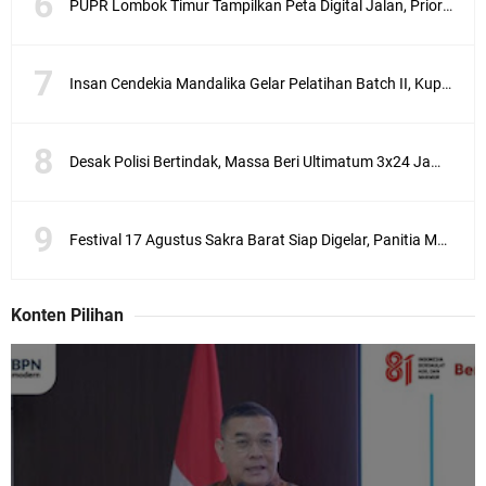
PUPR Lombok Timur Tampilkan Peta Digital Jalan, Prioritas Perbaikan Kini Lebih Transparan
r
n
a
i
Insan Cendekia Mandalika Gelar Pelatihan Batch II, Kupas Strategi Tembus Jurnal Scopus
p
e
l
Desak Polisi Bertindak, Massa Beri Ultimatum 3x24 Jam untuk Tangkap Terduga Pelaku Ujaran Kebencian terhadap Bupati Lotim
a
k
s
a
Festival 17 Agustus Sakra Barat Siap Digelar, Panitia Matangkan Persiapan Pesta Rakyat
n
a
a
n
Konten Pilihan
P
e
i
l
i
h
a