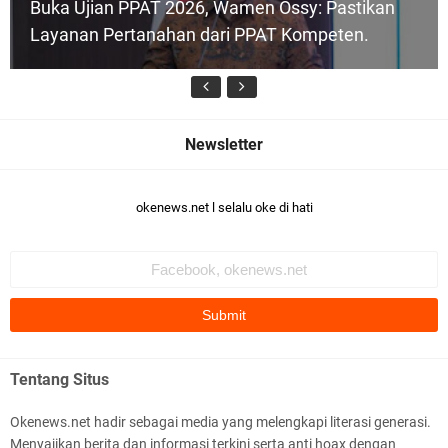
Buka Ujian PPAT 2026, Wamen Ossy: Pastikan
n
K
Layanan Pertanahan dari PPAT Kompeten.
e
p
a
l
a
D
u
Raih Popular Government Institutions Award
s
u
2026, Kinerja Komunikasi Publik Kementerian
okenews.net l selalu oke di hati
n
ATR/BPN Kembali Diakui
(
K
a
d
u
s
)
P
Tentang Situs
Desak Polisi Bertindak, Massa Beri Ultimatum
a
3x24 Jam untuk Tangkap Terduga Pelaku Ujaran
n
Okenews.net hadir sebagai media yang melengkapi literasi generasi.
c
Kebencian terhadap Bupati Lotim
Menyajikan berita dan informasi terkini serta anti hoax dengan
o