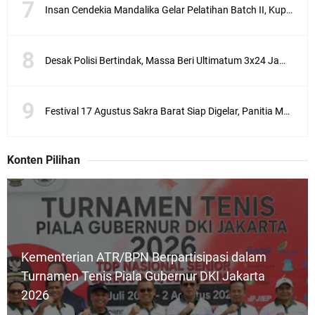
i
Insan Cendekia Mandalika Gelar Pelatihan Batch II, Kupas Strategi Tembus Jurnal Scopus
p
e
l
Desak Polisi Bertindak, Massa Beri Ultimatum 3x24 Jam untuk Tangkap Terduga Pelaku Ujaran Kebencian terhadap Bupati Lotim
a
k
s
a
Festival 17 Agustus Sakra Barat Siap Digelar, Panitia Matangkan Persiapan Pesta Rakyat
n
a
a
n
Konten Pilihan
P
e
i
l
i
h
Kementerian ATR/BPN Berpartisipasi dalam
a
Turnamen Tenis Piala Gubernur DKI Jakarta
n
K
2026
e