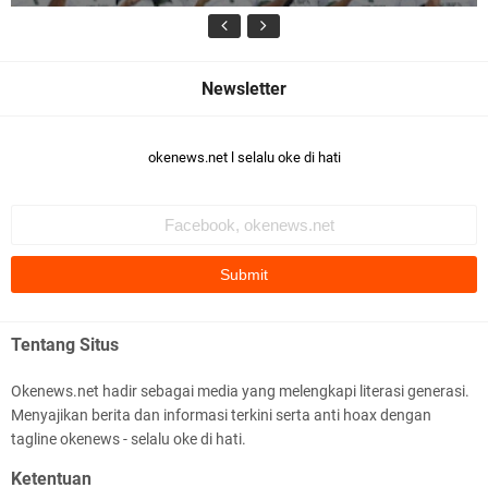
p
a
l
a
D
u
Desak Polisi Bertindak, Massa Beri Ultimatum
s
u
3x24 Jam untuk Tangkap Terduga Pelaku Ujaran
okenews.net l selalu oke di hati
n
Kebencian terhadap Bupati Lotim
(
K
a
d
u
s
)
P
Tentang Situs
a
Kuasa Hukum: Putusan Bebas Tiga Terdakwa
n
Okenews.net hadir sebagai media yang melengkapi literasi generasi.
c
Kasus Dana Siluman Bersifat Final
Menyajikan berita dan informasi terkini serta anti hoax dengan
o
r
tagline okenews - selalu oke di hati.
S
Ketentuan
a