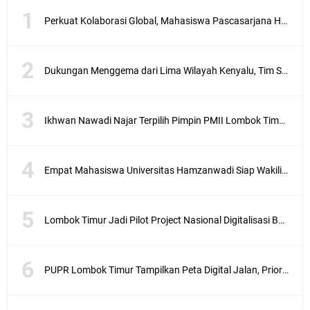
t
–
Perkuat Kolaborasi Global, Mahasiswa Pascasarjana Hamzanwadi Ikuti Seminar Internasional di Malaysia
A
n
t
u
Dukungan Menggema dari Lima Wilayah Kenyalu, Tim Sebut 99% Masyarakat Bersama Munirudin
s
i
a
Ikhwan Nawadi Najar Terpilih Pimpin PMII Lombok Timur, Menang Tipis di Konfercab 2026
s
e
w
Empat Mahasiswa Universitas Hamzanwadi Siap Wakili NTB pada PEKSIMINAS 2026
a
r
g
a
Lombok Timur Jadi Pilot Project Nasional Digitalisasi Bansos, 501 Ribu KK Mulai Didata
e
w
a
PUPR Lombok Timur Tampilkan Peta Digital Jalan, Prioritas Perbaikan Kini Lebih Transparan
r
n
a