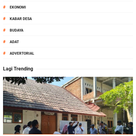
#
EKONOMI
#
KABAR DESA
#
BUDAYA
#
ADAT
#
ADVERTORIAL
Lagi Trending
O
k
e
n
e
w
s
.
n
e