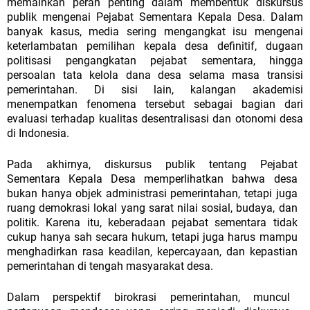
memainkan peran penting dalam membentuk diskursus
publik mengenai Pejabat Sementara Kepala Desa. Dalam
banyak kasus, media sering mengangkat isu mengenai
keterlambatan pemilihan kepala desa definitif, dugaan
politisasi pengangkatan pejabat
sementara,
hingga
persoalan
tata
kelola
dana
desa
selama
masa
transisi
pemerintahan.
Di
sisi
lain,
kalangan
akademisi
menempatkan fenomena tersebut sebagai bagian dari
evaluasi terhadap kualitas desentralisasi dan otonomi desa
di Indonesia.
Pada
akhirnya,
diskursus
publik
tentang
Pejabat
Sementara
Kepala
Desa
memperlihatkan
bahwa
desa
bukan
hanya
objek
administrasi
pemerintahan, tetapi
juga
ruang
demokrasi
lokal
yang
sarat
nilai
sosial,
budaya,
dan
politik.
Karena
itu,
keberadaan
pejabat
sementara
tidak
cukup
hanya
sah
secara hukum, tetapi juga harus mampu
menghadirkan rasa keadilan, kepercayaan, dan kepastian
pemerintahan di tengah masyarakat desa.
Dalam
perspektif
birokrasi
pemerintahan,
muncul