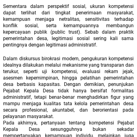
Sementara
dalam
perspektif
sosial,
ukuran
kompetensi
dapat
terlihat
dari
tingkat
penerimaan
masyarakat,
kemampuan
menjaga
netralitas,
sensitivitas terhadap
konflik sosial, serta kemampuannya membangun
kepercayaan publik (public trust). Sebab dalam praktik
pemerintahan desa, legitimasi sosial sering kali sama
pentingnya dengan legitimasi administratif.
Dalam
diskursus
birokrasi
modern,
pengukuran
kompetensi
idealnya
dilakukan
melalui
mekanisme
yang
transparan
dan
terukur,
seperti
uji
kompetensi, evaluasi rekam jejak,
asesmen kepemimpinan, hingga pelatihan pemerintahan
desa berbasis kapasitas. Dengan demikian, penunjukan
Pejabat Kepala Desa tidak hanya bersifat formalitas
administratif, tetapi benar-benar menghadirkan figur yang
mampu menjaga kualitas tata kelola pemerintahan
desa
secara profesional, akuntabel, dan berorientasi pada
pelayanan masyarakat.
Pada
akhirnya,
pertanyaan
tentang
kompetensi
Pejabat
Kepala
Desa
sesungguhnya
bukan
sekadar
mempertanyakan
kemampuan
individu,
melainkan juga