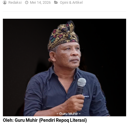
Redaksi
Mei 14, 2026
Opini & Artikel
Oleh
:
Guru
Muhir
(
Pendiri
Repoq
Literasi)