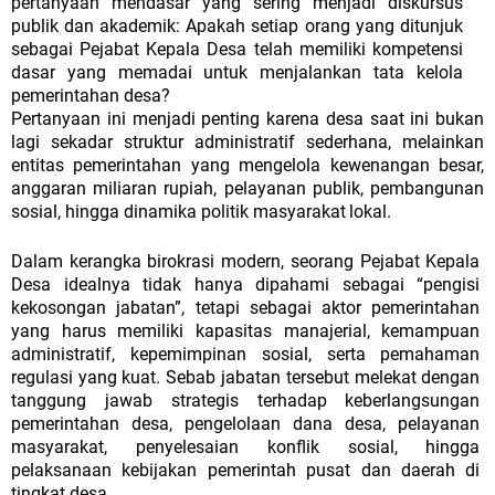
pertanyaan
mendasar
yang
sering
menjadi
diskursus
publik
dan
akademik:
Apakah
setiap
orang yang ditunjuk
sebagai Pejabat Kepala Desa telah memiliki kompetensi
dasar yang memadai untuk menjalankan tata kelola
pemerintahan desa?
Pertanyaan
ini
menjadi
penting
karena
desa
saat
ini
bukan
lagi
sekadar
struktur
administratif
sederhana,
melainkan
entitas
pemerintahan
yang mengelola
kewenangan
besar,
anggaran
miliaran
rupiah,
pelayanan
publik,
pembangunan
sosial,
hingga
dinamika
politik
masyarakat
lokal.
Dalam kerangka birokrasi modern, seorang Pejabat Kepala
Desa idealnya tidak hanya dipahami sebagai “pengisi
kekosongan jabatan”, tetapi sebagai aktor
pemerintahan
yang
harus
memiliki
kapasitas
manajerial,
kemampuan
administratif,
kepemimpinan
sosial,
serta
pemahaman
regulasi
yang
kuat. Sebab jabatan tersebut melekat dengan
tanggung jawab strategis terhadap keberlangsungan
pemerintahan desa, pengelolaan dana desa, pelayanan
masyarakat, penyelesaian konflik sosial, hingga
pelaksanaan kebijakan pemerintah pusat dan daerah di
tingkat desa.