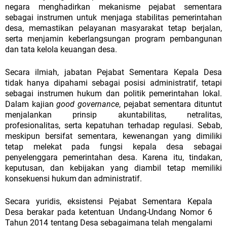
negara menghadirkan mekanisme pejabat sementara
sebagai instrumen untuk menjaga stabilitas pemerintahan
desa, memastikan pelayanan masyarakat tetap berjalan,
serta menjamin keberlangsungan program pembangunan
dan tata kelola keuangan desa.
Secara
ilmiah,
jabatan
Pejabat
Sementara
Kepala
Desa
tidak
hanya
dipahami
sebagai
posisi
administratif,
tetapi
sebagai
instrumen
hukum
dan politik pemerintahan lokal.
Dalam kajian
good governance
, pejabat sementara dituntut
menjalankan prinsip akuntabilitas, netralitas,
profesionalitas, serta kepatuhan terhadap regulasi. Sebab,
meskipun bersifat sementara, kewenangan yang dimiliki
tetap melekat pada fungsi kepala desa sebagai
penyelenggara
pemerintahan
desa.
Karena
itu,
tindakan,
keputusan,
dan
kebijakan
yang
diambil
tetap
memiliki
konsekuensi
hukum
dan
administratif.
Secara yuridis, eksistensi Pejabat Sementara Kepala
Desa berakar pada ketentuan Undang-Undang Nomor 6
Tahun
2014
tentang
Desa
sebagaimana
telah
mengalami