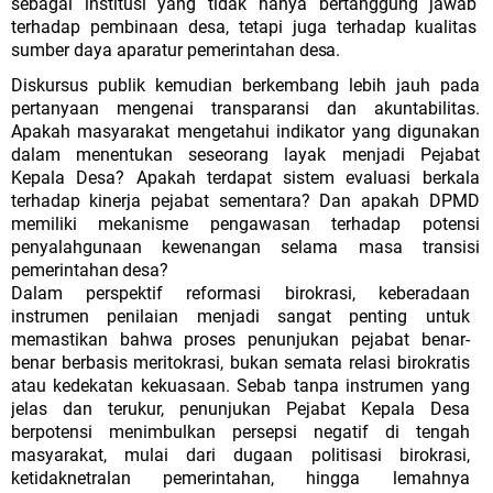
sebagai
institusi
yang
tidak
hanya
bertanggung
jawab
terhadap
pembinaan
desa,
tetapi
juga
terhadap
kualitas
sumber
daya
aparatur
pemerintahan
desa.
Diskursus publik kemudian berkembang lebih jauh pada
pertanyaan mengenai transparansi dan akuntabilitas.
Apakah masyarakat mengetahui indikator
yang
digunakan
dalam
menentukan
seseorang
layak
menjadi
Pejabat
Kepala
Desa?
Apakah
terdapat
sistem
evaluasi
berkala
terhadap
kinerja pejabat sementara? Dan apakah DPMD
memiliki mekanisme pengawasan terhadap potensi
penyalahgunaan kewenangan selama masa transisi
pemerintahan
desa?
Dalam perspektif reformasi birokrasi, keberadaan
instrumen penilaian menjadi sangat penting untuk
memastikan bahwa proses penunjukan pejabat benar-
benar berbasis meritokrasi, bukan semata relasi birokratis
atau kedekatan kekuasaan. Sebab tanpa instrumen yang
jelas dan terukur, penunjukan Pejabat Kepala Desa
berpotensi menimbulkan persepsi negatif di tengah
masyarakat, mulai dari dugaan politisasi birokrasi,
ketidaknetralan pemerintahan, hingga lemahnya