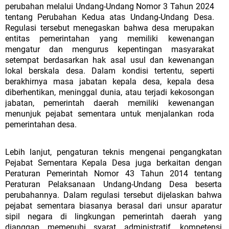
perubahan
melalui
Undang-Undang
Nomor
3
Tahun
2024
tentang
Perubahan
Kedua
atas Undang-Undang Desa.
Regulasi tersebut menegaskan bahwa desa merupakan
entitas pemerintahan yang memiliki kewenangan
mengatur dan mengurus kepentingan masyarakat
setempat berdasarkan hak asal usul dan kewenangan
lokal berskala desa. Dalam kondisi tertentu, seperti
berakhirnya
masa
jabatan
kepala
desa,
kepala
desa
diberhentikan,
meninggal
dunia,
atau
terjadi
kekosongan
jabatan,
pemerintah
daerah
memiliki kewenangan
menunjuk pejabat sementara untuk menjalankan roda
pemerintahan desa.
Lebih lanjut, pengaturan teknis mengenai pengangkatan
Pejabat Sementara Kepala Desa juga berkaitan dengan
Peraturan Pemerintah Nomor 43 Tahun 2014 tentang
Peraturan Pelaksanaan Undang-Undang Desa beserta
perubahannya. Dalam regulasi tersebut dijelaskan bahwa
pejabat sementara biasanya berasal dari unsur aparatur
sipil negara di lingkungan pemerintah daerah yang
dianggap memenuhi syarat administratif, kompetensi