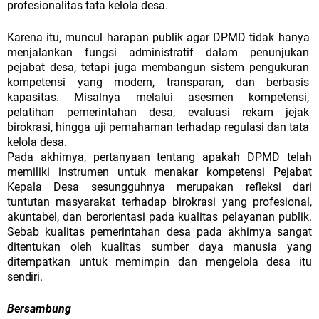
profesionalitas tata kelola desa.
Karena
itu,
muncul
harapan
publik
agar
DPMD
tidak
hanya
menjalankan
fungsi
administratif
dalam
penunjukan
pejabat
desa,
tetapi
juga
membangun sistem pengukuran
kompetensi yang modern, transparan, dan berbasis
kapasitas. Misalnya melalui asesmen kompetensi,
pelatihan pemerintahan desa,
evaluasi
rekam
jejak
birokrasi,
hingga
uji
pemahaman
terhadap
regulasi
dan
tata
kelola
desa.
Pada
akhirnya,
pertanyaan
tentang
apakah
DPMD
telah
memiliki
instrumen
untuk
menakar
kompetensi
Pejabat
Kepala
Desa
sesungguhnya
merupakan refleksi dari
tuntutan masyarakat terhadap birokrasi yang profesional,
akuntabel, dan berorientasi pada kualitas pelayanan publik.
Sebab kualitas pemerintahan desa pada akhirnya sangat
ditentukan oleh kualitas sumber daya manusia yang
ditempatkan untuk memimpin dan mengelola desa itu
sendiri.
Bersambung