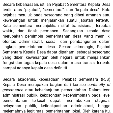
Secara
kebahasaan,
istilah
Pejabat
Sementara
Kepala
Desa
terdiri
atas
”pejabat”,
“sementara”,
dan
“kepala
desa”.
Kata
pejabat merujuk
pada
seseorang
yang
diberi
amanah
atau
kewenangan
untuk
menjalankan
suatu
jabatan
tertentu.
Kata
sementara
menunjukkan
sifat transisional, terbatas
waktu, dan tidak permanen. Sedangkan kepala desa
merupakan pemimpin pemerintahan desa yang memiliki
otoritas administratif,
sosial,
dan
pembangunan
dalam
lingkup
pemerintahan
desa.
Secara
etimologis,
Pejabat
Sementara
Kepala
Desa
dapat dipahami sebagai seseorang
yang diberi kewenangan oleh negara untuk menjalankan
fungsi dan tugas kepala desa dalam masa transisi tertentu
sampai adanya kepala desa definitif.
Secara akademis, keberadaan Pejabat Sementara (PJS)
Kepala Desa merupakan bagian dari konsep
continuity of
governance
atau keberlanjutan pemerintahan. Dalam teori
administrasi publik, kekosongan kepemimpinan pada level
pemerintahan terkecil dapat menimbulkan stagnasi
pelayanan publik, ketidakpastian administrasi, hingga
melemahnya legitimasi pemerintahan lokal. Oleh karena itu,