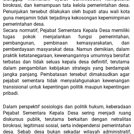
birokrasi,
dan
kemampuan
tata
kelola
pemerintahan
desa.
Penunjukan
tersebut
dilakukan
oleh
bupati
atau
wali
kota
guna
menjamin
tidak terjadinya kekosongan kepemimpinan
pemerintahan desa.
Secara normatif, Pejabat Sementara Kepala Desa memiliki
tugas pokok menjalankan fungsi pemerintahan,
pembangunan, pembinaan kemasyarakatan,
dan
pemberdayaan
masyarakat
desa.
Namun
demikian,
dalam
praktik
ketatanegaraan,
kewenangannya
umumnya
bersifat
terbatas dan tidak seluas kepala desa definitif, terutama
dalam pengambilan kebijakan strategis yang berdampak
jangka panjang. Pembatasan tersebut dimaksudkan agar
pejabat sementara tidak menyalahgunakan kewenangan
transisional untuk kepentingan politik maupun kepentingan
pribadi.
Dalam perspektif sosiologis dan politik hukum, keberadaan
Pejabat Sementara Kepala Desa sering menjadi ruang
diskursus publik, terutama berkaitan dengan
netralitas
birokrasi,
legitimasi
sosial,
serta
independensi
pemerintahan
desa.
Sebab
desa
bukan
sekadar
wilayah
administratif,