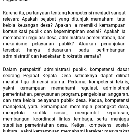
Karena
itu,
pertanyaan
tentang
kompetensi
menjadi
sangat
relevan:
Apakah
pejabat
yang
ditunjuk
memahami
tata
kelola
keuangan
desa?
Apakah
ia memiliki kemampuan
komunikasi publik dan kepemimpinan sosial? Apakah ia
memahami regulasi desa, administrasi pemerintahan, dan
mekanisme pelayanan publik? Ataukah penunjukan
tersebut hanya didasarkan pada pertimbangan
administratif dan kedekatan birokratis semata?
Dalam perspektif administrasi publik, kompetensi dasar
seorang Pejabat Kepala Desa setidaknya dapat dilihat
melalui tiga dimensi utama. Pertama, kompetensi teknis,
yakni kemampuan memahami regulasi, administrasi
pemerintahan, penyusunan program, pengelolaan anggaran,
dan tata kelola pelayanan publik desa. Kedua, kompetensi
manajerial, yaitu kemampuan memimpin perangkat desa,
mengelola konflik sosial, mengambil keputusan,
membangun koordinasi lintas lembaga, serta menjaga
stabilitas pemerintahan desa. Ketiga, kompetensi sosial-
kultural, yakni kemampuan memahami karakter
masyarakat