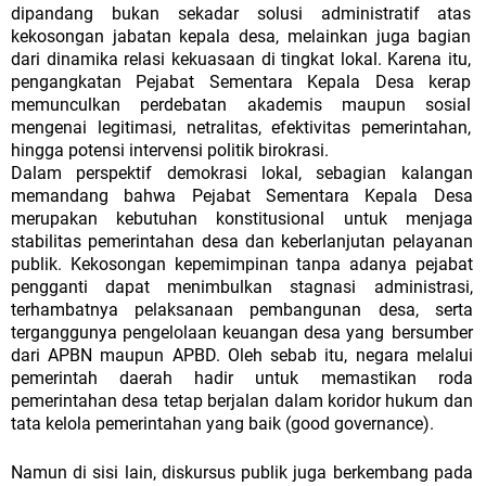
dipandang bukan
sekadar
solusi
administratif
atas
kekosongan
jabatan
kepala
desa,
melainkan
juga
bagian
dari
dinamika
relasi
kekuasaan
di
tingkat
lokal.
Karena itu,
pengangkatan Pejabat Sementara Kepala Desa kerap
memunculkan perdebatan akademis maupun sosial
mengenai legitimasi, netralitas, efektivitas pemerintahan,
hingga potensi intervensi politik birokrasi.
Dalam perspektif demokrasi lokal, sebagian kalangan
memandang bahwa Pejabat Sementara Kepala Desa
merupakan kebutuhan konstitusional untuk menjaga
stabilitas pemerintahan desa dan keberlanjutan pelayanan
publik. Kekosongan kepemimpinan tanpa adanya pejabat
pengganti dapat menimbulkan
stagnasi
administrasi,
terhambatnya
pelaksanaan
pembangunan
desa,
serta
terganggunya
pengelolaan
keuangan
desa
yang
bersumber
dari APBN maupun APBD. Oleh sebab itu, negara melalui
pemerintah daerah hadir untuk memastikan roda
pemerintahan desa tetap berjalan dalam koridor hukum dan
tata kelola pemerintahan yang baik (good governance).
Namun di sisi lain, diskursus publik juga berkembang pada