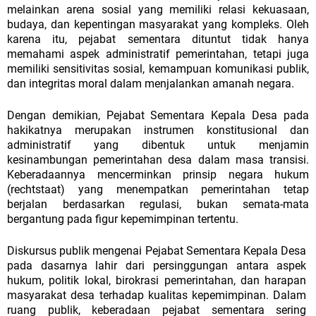
melainkan
arena sosial
yang
memiliki
relasi
kekuasaan,
budaya,
dan
kepentingan
masyarakat
yang
kompleks.
Oleh
karena
itu,
pejabat
sementara
dituntut
tidak
hanya
memahami aspek administratif pemerintahan, tetapi juga
memiliki sensitivitas sosial, kemampuan komunikasi publik,
dan integritas moral dalam menjalankan
amanah
negara.
Dengan
demikian,
Pejabat
Sementara
Kepala
Desa
pada
hakikatnya
merupakan
instrumen
konstitusional
dan
administratif
yang
dibentuk
untuk menjamin
kesinambungan pemerintahan desa dalam masa transisi.
Keberadaannya mencerminkan prinsip negara hukum
(rechtstaat) yang menempatkan pemerintahan tetap
berjalan berdasarkan regulasi, bukan semata-mata
bergantung pada figur kepemimpinan tertentu.
Diskursus publik mengenai Pejabat Sementara Kepala Desa
pada dasarnya lahir dari persinggungan antara aspek
hukum, politik lokal, birokrasi pemerintahan, dan harapan
masyarakat desa terhadap kualitas kepemimpinan. Dalam
ruang publik, keberadaan pejabat sementara sering