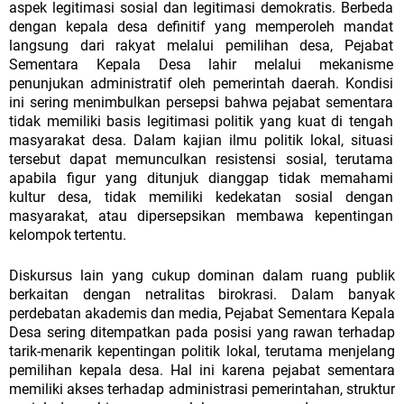
aspek legitimasi sosial dan legitimasi demokratis. Berbeda
dengan kepala desa definitif yang memperoleh mandat
langsung dari rakyat melalui pemilihan desa, Pejabat
Sementara Kepala Desa lahir melalui mekanisme
penunjukan administratif
oleh
pemerintah
daerah.
Kondisi
ini
sering
menimbulkan
persepsi
bahwa
pejabat
sementara
tidak
memiliki
basis
legitimasi
politik
yang kuat
di
tengah
masyarakat
desa.
Dalam
kajian
ilmu
politik
lokal,
situasi
tersebut
dapat
memunculkan
resistensi
sosial,
terutama
apabila
figur
yang ditunjuk dianggap tidak memahami
kultur desa, tidak memiliki kedekatan sosial dengan
masyarakat, atau dipersepsikan membawa kepentingan
kelompok
tertentu.
Diskursus
lain
yang
cukup
dominan
dalam
ruang
publik
berkaitan
dengan
netralitas
birokrasi.
Dalam
banyak
perdebatan
akademis
dan
media,
Pejabat Sementara Kepala
Desa sering ditempatkan pada posisi yang rawan terhadap
tarik-menarik kepentingan politik lokal, terutama menjelang
pemilihan kepala desa. Hal ini karena pejabat sementara
memiliki akses terhadap administrasi pemerintahan, struktur