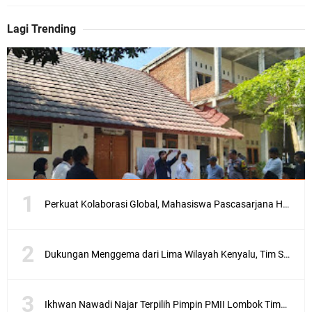
Lagi Trending
O
k
e
n
e
w
s
.
n
e
t
–
Perkuat Kolaborasi Global, Mahasiswa Pascasarjana Hamzanwadi Ikuti Seminar Internasional di Malaysia
A
n
t
u
Dukungan Menggema dari Lima Wilayah Kenyalu, Tim Sebut 99% Masyarakat Bersama Munirudin
s
i
a
Ikhwan Nawadi Najar Terpilih Pimpin PMII Lombok Timur, Menang Tipis di Konfercab 2026
s