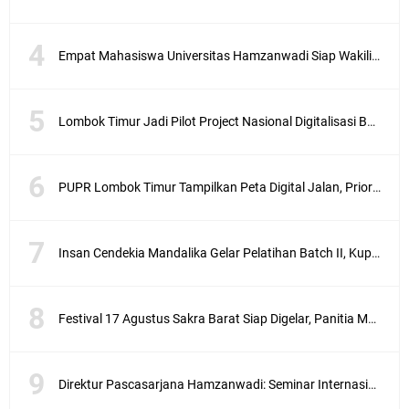
e
w
Empat Mahasiswa Universitas Hamzanwadi Siap Wakili NTB pada PEKSIMINAS 2026
a
r
g
a
Lombok Timur Jadi Pilot Project Nasional Digitalisasi Bansos, 501 Ribu KK Mulai Didata
e
w
a
PUPR Lombok Timur Tampilkan Peta Digital Jalan, Prioritas Perbaikan Kini Lebih Transparan
r
n
a
i
Insan Cendekia Mandalika Gelar Pelatihan Batch II, Kupas Strategi Tembus Jurnal Scopus
p
e
l
Festival 17 Agustus Sakra Barat Siap Digelar, Panitia Matangkan Persiapan Pesta Rakyat
a
k
s
a
Direktur Pascasarjana Hamzanwadi: Seminar Internasional di Malaysia jadi Ruang Pertukaran Gagasan Mahasiswa
n
a