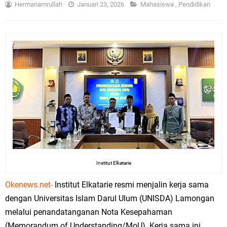
Hermanamrullah
Januari 23, 2026
Mahasiswa
,
Pendidikan
Institut Elkatarie
Okenews.net-
Institut Elkatarie resmi menjalin kerja sama
dengan Universitas Islam Darul Ulum (UNISDA) Lamongan
melalui penandatanganan Nota Kesepahaman
(Memorandum of Understanding/MoU). Kerja sama ini