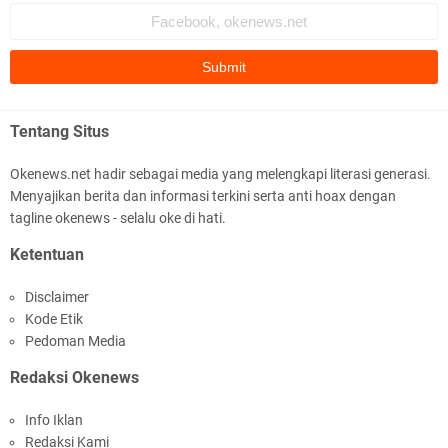
K
a
d
u
s
)
P
Tentang Situs
a
Pengukuran Tanah Kini Lebih Pasti, Kantah
n
Okenews.net hadir sebagai media yang melengkapi literasi generasi.
c
Lombok Utara Hadirkan Layanan Terjadwal
Menyajikan berita dan informasi terkini serta anti hoax dengan
o
r
tagline okenews - selalu oke di hati.
S
Ketentuan
a
n
g
Disclaimer
g
Kode Etik
e
Pedoman Media
n
BPN Lombok Utara Pastikan Data Tanah Akurat,
g
Redaksi Okenews
Panitia A Verifikasi Langsung ke Lokasi
y
a
Info Iklan
n
Redaksi Kami
g