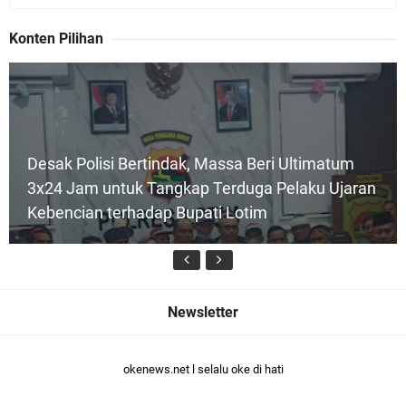
a
n
Konten Pilihan
P
e
i
l
i
h
Desak Polisi Bertindak, Massa Beri Ultimatum
a
3x24 Jam untuk Tangkap Terduga Pelaku Ujaran
n
K
Kebencian terhadap Bupati Lotim
e
p
a
l
a
D
u
s
u
Kuasa Hukum: Putusan Bebas Tiga Terdakwa
okenews.net l selalu oke di hati
n
Kasus Dana Siluman Bersifat Final
(