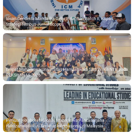
Insan Cendekia Mandalika Gelar Pelatihan Batch II, Kupas
Strategi Tembus Jurnal Scopus
Empat Mahasiswa Universitas Hamzanwadi Siap Wakili NTB pada
PEKSIMINAS 2026
Perkuat Kolaborasi Global, Mahasiswa Pascasarjana
Hamzanwadi Ikuti Seminar Internasional di Malaysia