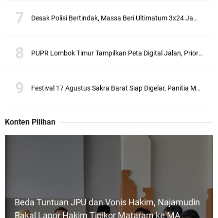
a
i
Desak Polisi Bertindak, Massa Beri Ultimatum 3x24 Jam untuk Tangkap Terduga Pelaku Ujaran Kebencian terhadap Bupati Lotim
p
e
l
PUPR Lombok Timur Tampilkan Peta Digital Jalan, Prioritas Perbaikan Kini Lebih Transparan
a
k
s
a
Festival 17 Agustus Sakra Barat Siap Digelar, Panitia Matangkan Persiapan Pesta Rakyat
n
a
a
n
Konten Pilihan
P
e
i
l
i
h
a
Beda Tuntuan JPU dan Vonis Hakim, Najamudin
n
K
Bakal Lapor Hakim Tipikor Mataram ke MA