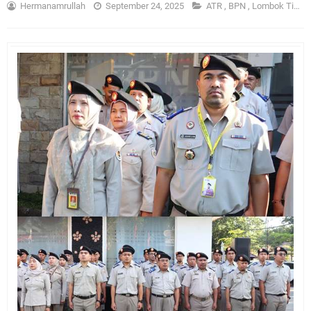
Hermanamrullah
September 24, 2025
ATR
,
BPN
,
Lombok Timur