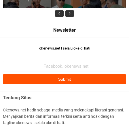
e
p
a
l
a
D
u
Kapolres Lotim Turun Langsung Padamkan
s
u
Karhutla di TNGR Sembalun, 40 Hektare
okenews.net l selalu oke di hati
n
Terbakar
(
K
a
d
u
s
)
P
Tentang Situs
a
Mancing Bareng di Momen Kemerdekaan,
n
Okenews.net hadir sebagai media yang melengkapi literasi generasi.
c
FWMO Lotim Perkuat Silaturahmi
Menyajikan berita dan informasi terkini serta anti hoax dengan
o
r
tagline okenews - selalu oke di hati.
S