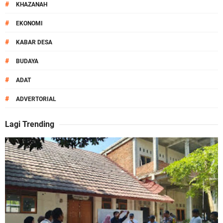
#
KHAZANAH
#
EKONOMI
#
KABAR DESA
#
BUDAYA
#
ADAT
#
ADVERTORIAL
Lagi Trending
O
k
e
n
e
w
s
.
n