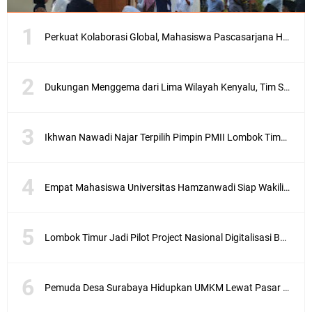
e
t
–
Perkuat Kolaborasi Global, Mahasiswa Pascasarjana Hamzanwadi Ikuti Seminar Internasional di Malaysia
A
n
t
u
Dukungan Menggema dari Lima Wilayah Kenyalu, Tim Sebut 99% Masyarakat Bersama Munirudin
s
i
a
Ikhwan Nawadi Najar Terpilih Pimpin PMII Lombok Timur, Menang Tipis di Konfercab 2026
s
e
w
Empat Mahasiswa Universitas Hamzanwadi Siap Wakili NTB pada PEKSIMINAS 2026
a
r
g
a
Lombok Timur Jadi Pilot Project Nasional Digitalisasi Bansos, 501 Ribu KK Mulai Didata
e
w
a
Pemuda Desa Surabaya Hidupkan UMKM Lewat Pasar Malam HUT RI
r
n