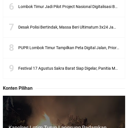
a
Lombok Timur Jadi Pilot Project Nasional Digitalisasi Bansos, 501 Ribu KK Mulai Didata
r
n
a
i
Desak Polisi Bertindak, Massa Beri Ultimatum 3x24 Jam untuk Tangkap Terduga Pelaku Ujaran Kebencian terhadap Bupati Lotim
p
e
l
PUPR Lombok Timur Tampilkan Peta Digital Jalan, Prioritas Perbaikan Kini Lebih Transparan
a
k
s
a
Festival 17 Agustus Sakra Barat Siap Digelar, Panitia Matangkan Persiapan Pesta Rakyat
n
a
a
n
Konten Pilihan
P
e
i
l
i
h
Kapolres Lotim Turun Langsung Padamkan