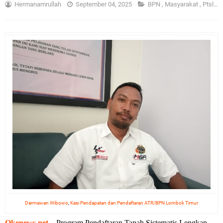
Hermanamrullah
September 04, 2025
BPN
,
Masyarakat
,
Ptsl
,
S
Darmawan Wibowo
,
Kasi Pendapatan dan Pendaftaran ATR/BPN Lombok Timur
Okenews.net
– Program Pendaftaran Tanah Sistematis Lengkap