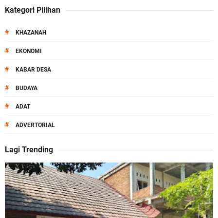
Kategori Pilihan
#
KHAZANAH
#
EKONOMI
#
KABAR DESA
#
BUDAYA
#
ADAT
#
ADVERTORIAL
Lagi Trending
O
k
e
n
e
w