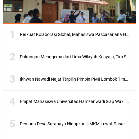
s
.
n
e
t
–
Perkuat Kolaborasi Global, Mahasiswa Pascasarjana Hamzanwadi Ikuti Seminar Internasional di Malaysia
A
n
t
u
Dukungan Menggema dari Lima Wilayah Kenyalu, Tim Sebut 99% Masyarakat Bersama Munirudin
s
i
a
Ikhwan Nawadi Najar Terpilih Pimpin PMII Lombok Timur, Menang Tipis di Konfercab 2026
s
e
w
Empat Mahasiswa Universitas Hamzanwadi Siap Wakili NTB pada PEKSIMINAS 2026
a
r
g
a
Pemuda Desa Surabaya Hidupkan UMKM Lewat Pasar Malam HUT RI
e
w