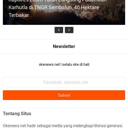
a
Karhutla di TNGR Sembalun, 40 Hektare
n
K
Terbakar
e
p
a
l
a
D
u
s
u
Mancing Bareng di Momen Kemerdekaan,
okenews.net l selalu oke di hati
n
FWMO Lotim Perkuat Silaturahmi
(
K
a
d
u
s
)
P
Tentang Situs
a
Pengukuran Terjadwal Hadirkan Kepastian
n
Okenews.net hadir sebagai media yang melengkapi literasi generasi.
c