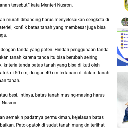
anah tersebut,” kata Menteri Nusron.
n Bebas Tiga Terdakwa Kasus Dana Siluman Bersifat Final
dan murah dibanding harus menyelesaikan sengketa di
teriel, konflik batas tanah yang membesar juga bisa
gga.
 dengan tanda yang paten. Hindari penggunaan tanda
ukan tanah karena tanda itu bisa berubah seiring
kriteria tanda batas tanah yang bisa diikuti oleh
atok di 50 cm, dengan 40 cm tertanam di dalam tanah
aan tanah.
atau besi. Intinya, batas tanah masing-masing harus
i Nusron.
dan semakin padatnya permukiman, kejelasan batas
baikan. Patok-patok di sudut tanah mungkin terlihat