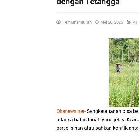
dengan Tetangga
Mulai 17 Agustus, Ke
Kantah Lombok Utara
Hermanamrullah
Mei 26, 2026
AT
UNISDA dan Institut 
Kasus Pencabulan An
BPBD Lotim Siap Duku
Bantu Warga Terdamp
Lombok Timur Jadi Pil
Okenews.net-
Sengketa tanah bisa ber
BAZNAS Lotim Bekali
adanya batas tanah yang jelas. Kead
perselisihan atau bahkan konflik an
Wamen Ossy Ajak Tim