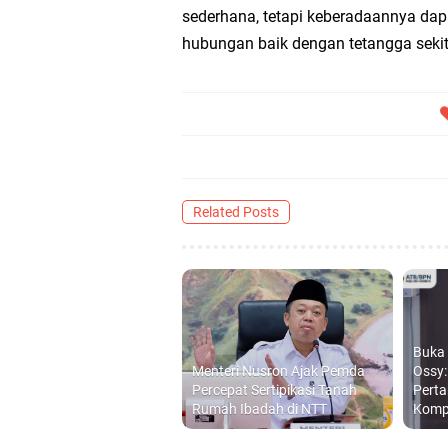
sederhana, tetapi keberadaannya dap
hubungan baik dengan tetangga sekit
Related Posts
Buka
Menteri Nusron Ajak Pemda
Ossy:
Percepat Sertipikasi Tanah
Perta
Rumah Ibadah di NTT
Komp