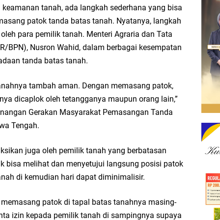
 keamanan tanah, ada langkah sederhana yang bisa
 Adakan Slow Run Rutin Sepulang Kerja
masang patok tanda batas tanah. Nyatanya, langkah
oleh para pemilik tanah. Menteri Agraria dan Tata
PC PDI Perjuangan Lombok Timur Gelar Zikir dan Doa Bersama
R/BPN), Nusron Wahid, dalam berbagai kesempatan
adaan tanda batas tanah.
eringati Tiga Dekade Kudatuli, Rawat Ingatan Demokrasi
tanahnya tambah aman. Dengan memasang patok,
Terpilih Pimpin PMII Lombok Timur, Menang Tipis di Konfercab 2026
nya dicaplok oleh tetangganya maupun orang lain,”
ncanangan Gerakan Masyarakat Pemasangan Tanda
namen Terbuka 2026, Ajang Bergengsi Domino Berhadiah Rp25 Juta
awa Tengah.
ak, Warga Pancor Sanggeng Antusias Sambut Kepala Dusun Baru
sikan juga oleh pemilik tanah yang berbatasan
k bisa melihat dan menyetujui langsung posisi patok
 PWNU dan PCNU Se-Aceh Percepat Sertipikasi Tanah Wakaf
anah di kemudian hari dapat diminimalisir.
ak, Massa Beri Ultimatum 3x24 Jam untuk Tangkap Terduga Pelaku Ujaran Kebe
 memasang patok di tapal batas tanahnya masing-
ta izin kepada pemilik tanah di sampingnya supaya