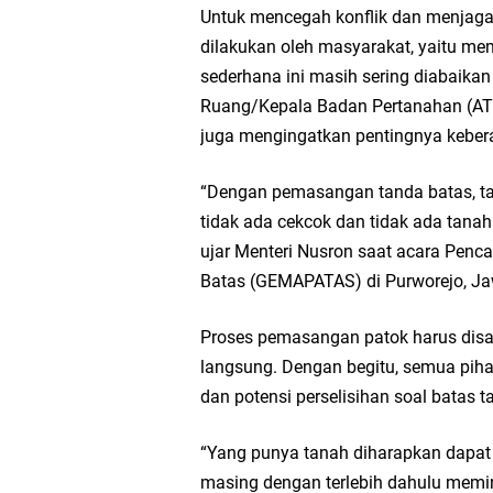
Untuk mencegah konflik dan menjaga
Kementerian ATR/BPN
dilakukan oleh masyarakat, yaitu me
sederhana ini masih sering diabaikan 
30 Tahun Kudatuli, D
Ruang/Kepala Badan Pertanahan (AT
juga mengingatkan pentingnya keber
PDI Perjuangan NTB P
“Dengan pemasangan tanda batas, 
Ikhwan Nawadi Najar 
tidak ada cekcok dan tidak ada tanah
ujar Menteri Nusron saat acara Pe
ORADO NTB Gelar Tur
Batas (GEMAPATAS) di Purworejo, J
M. Zaini Menang Tel
Proses pemasangan patok harus disak
langsung. Dengan begitu, semua piha
Menteri Nusron Ajak
dan potensi perselisihan soal batas t
Desak Polisi Bertind
“Yang punya tanah diharapkan dapat
masing dengan terlebih dahulu memin
terhadap Bupati Lotim