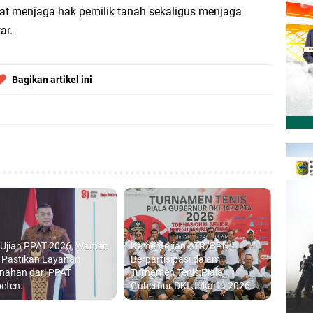
at menjaga hak pemilik tanah sekaligus menjaga
ar.
Bagikan artikel ini
 Ujian PPAT 2026, Wamen
Kementerian ATR/BPN
 Pastikan Layanan
Berpartisipasi dalam
nahan dari PPAT
Turnamen Tenis Piala
eten.
Gubernur DKI Jakarta 2026