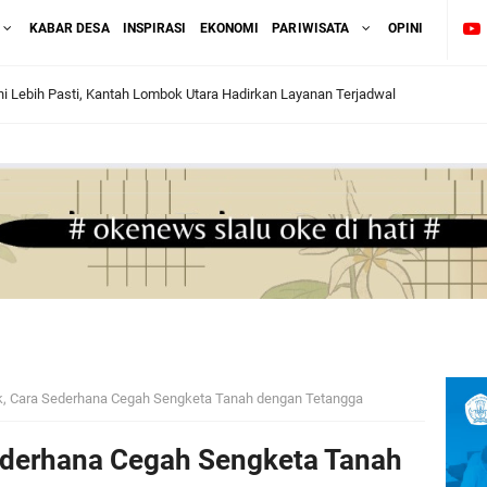
KABAR DESA
INSPIRASI
EKONOMI
PARIWISATA
OPINI
i Lebih Pasti, Kantah Lombok Utara Hadirkan Layanan Terjadwal
tikan Data Tanah Akurat, Panitia A Verifikasi Langsung ke Lokasi
Pemda Percepat Sertipikasi Tanah Rumah Ibadah di NTT
liun Tak Tersentuh LHP BPK, Legislator PDI Perjuangan Tuntut Audit Investigat
6, Wamen Ossy: Pastikan Layanan Pertanahan dari PPAT Kompeten.
Berpartisipasi dalam Turnamen Tenis Piala Gubernur DKI Jakarta 2026
, Cara Sederhana Cegah Sengketa Tanah dengan Tetangga
BPN Tetapkan Standar Waktu Layanan untuk Pengukuran Tanah dan Peralihan 
ederhana Cegah Sengketa Tanah