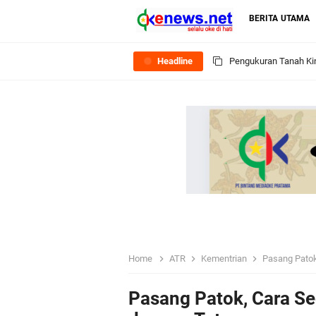
BERITA UTAMA
Headline
Pengukuran Tanah Kin
BPN Lombok Utara Pas
Menteri Nusron Ajak 
Dana BTT Setengah Tri
Buka Ujian PPAT 202
Kementerian ATR/BPN 
Home
ATR
Kementrian
Pasang Patok
Menteri ATR/Kepala 
Pasang Patok, Cara S